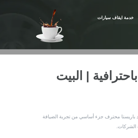
خدمة ايقاف سيارات
حترافية | البيت
ود باريستا محترف جزء أساسي من تجربة الضيافة
 الشركات.