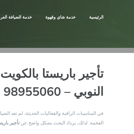
Ski
t
الرئيسية
خدمة شاي وقهوة
خدمة الضيافة العرب
conten
تأجير باريستا بالكويت
النوبي – 98955060
في المناسبات الراقية والفعاليات الحديثة، لم تعد ا
الفخمة. لذلك، يزداد البحث بشكل واضح عن
تأجير باري