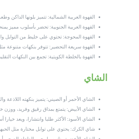
القهوة العربية الشمالية: تتميز بلونها الداكن وط
القهوة العربية الجنوبية: تحضر بأسلوب مميز يمنحها
القهوة المحوجة: تحتوي على خليط من التوابل وال
القهوة سريعة التحضير: تتوفر بنكهات متنوعة مثل 
القهوة بالخلطة الكويتية: تجمع بين النكهات الت
الشاي
الشاي الأحمر أو الصيني: يتميز بنكهته اللاذعة والم
الشاي الأبيض: يتمتع بمذاق رقيق وفريد، ووزن خف
الشاي الأسود: الأكثر طلبا وانتشارا، ويعد خيارا 
شاي الكرك: يحتوي على توابل مختارة مثل الحبها
الشاي الأخضر: مناسب لمحبي الطعام الصحي أو 