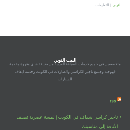
على
النوبي
|
التعليقات
تأجير
بنشات
بالكويت
|
البيت
النوبي
لتأجير
البيت النوبي
مستلزمات
متخصصين في جميع خدمات الضيافة العربية من ضيافة شاي وقهوة وخدمة
المناسبات
قهوجية وجميع تاجير الكراسي والطاولات في الكويت وخدمة ايقاف
–
السيارات
98955060
مغلقة
rss
تاجير كراسي شفاف في الكويت | لمسة عصرية تضيف
الأناقة إلى مناسبتك