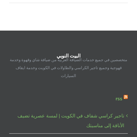
خدمة
ايقاف
سيارات
حولي
|
تنظيم
احترافي
البيت النوبي
للمواقف
متخصصين في جميع خدمات الضيافة العربية من ضيافة شاي وقهوة وخدمة
واستقبال
قهوجية وجميع تاجير الكراسي والطاولات في الكويت وخدمة ايقاف
الضيوف
السيارات
بأعلى
مستوى
مغلقة
rss
تاجير كراسي شفاف في الكويت | لمسة عصرية تضيف
الأناقة إلى مناسبتك