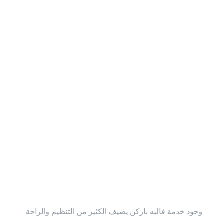
لماذا تحتاج إلى
خدمة إيقاف
سيارات في
صباح السالم؟
وجود خدمة فاليه باركن يضيف الكثير من التنظيم والراحة