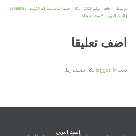
بواسطة
admin
|
يوليو 10th, 2019
|
خدمة ايقاف سيارات الكويت | 98955060
| البيت النوبي
|
لا توجد تعليقات
اضف تعليقا
يجب
logged in
لكي تضيف ردا.
البيت النوبي
متخصصين في جميع خدمات الضيافة العربية من ضيافة شاي وقهوة وخدمة