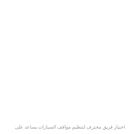
مميزات خدمة
إيقاف السيارات
من البيت
النوبي
اختيار فريق محترف لتنظيم مواقف السيارات يساعد على