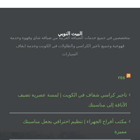
الكويت
|
فاليه
باركن
البيت النوبي
احترافي
متخصصين في جميع خدمات الضيافة العربية من ضيافة شاي وقهوة وخدمة
للمناسبات
قهوجية وجميع تاجير الكراسي والطاولات في الكويت وخدمة ايقاف
–
السيارات
البيت
النوبي
للضيافة
rss
مغلقة
تاجير كراسي شفاف في الكويت | لمسة عصرية تضيف
الأناقة إلى مناسبتك
مكتب أفراح الجهراء | تنظيم احترافي يجعل مناسبتك
مميزة