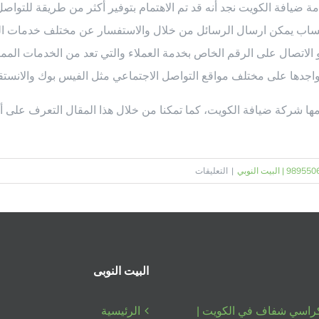
 ضيافة الكويت نجد أنه قد تم الاهتمام بتوفير أكثر من طريقة للتواص
اتساب يمكن ارسال الرسائل من خلال والاستفسار عن مختلف خدمات ال
الاتصال على الرقم الخاص بخدمة العملاء والتي تعد من الخدمات المميز
واجدها على مختلف مواقع التواصل الاجتماعي مثل الفيس بوك والانستق
مها شركة ضيافة الكويت، كما تمكنا من خلال هذا المقال التعرف على أن
على
|
التعليقات
خدمة
ضيافة
الجهراء
|
98955060
البيت النوبى
|
البيت
النوبي
كراسي شفاف في الكويت |
الرئيسية