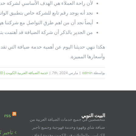
لأن راحة العملاء هي الهدف الأساسي لشركة خدمة
نجد أنه يوجد رقم تابع للشركة خاص بتطبيق الو
أيضاً نجد أن من اهم طرق التواصل مع شركتنا هو 
من الجدير بالذكر أن شركة الضيافة قد أهتمت بت
هكذا ننهي حديثنا اليوم عن أهمية خدمة ضيافة التي تقد
وأسعارها المميزة.
بواسطة
admin
|
مارس 7th, 2024
|
خدمة الضيافة العربية الكويت | 98955060 | البيت النوبي
البيت النوبي
rss
متخصصين في جميع خدمات الضيافة العربية من
ضيافة شاي وقهوة وخدمة قهوجية وجميع تاجير
تاجير 
الكراسي والطاولات في الكويت وخدمة ايقاف