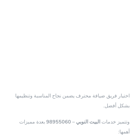
مميزات ضيافة
فلبينيات من
البيت النوبي
اختيار فريق ضيافة محترف يضمن نجاح المناسبة وتنظيمها
بشكل أفضل.
وتتميز خدمات
البيت النوبي – 98955060
بعدة مميزات
أهمها: