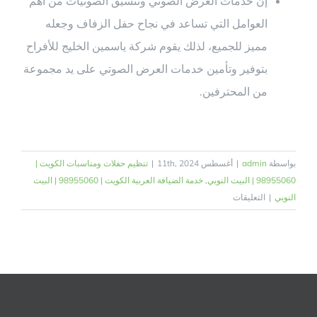
إن خدمات العرض الصوتي وتنسيق الصوتيات من أهم
العوامل التي تساعد في نجاح حفل الزفاف وجعله
مميز للجميع، لذلك يقوم شركة ياسمين الخليج للأفراح
بتوفير وتأمين خدمات العرض الصوتي على يد مجموعة
من المحترفين.
بواسطة
admin
|
أغسطس 11th, 2024
|
تنظيم حفلات ومناسبات الكويت |
98955060 | البيت النوبي
,
خدمة الضيافة العربية الكويت | 98955060 | البيت
على
النوبي
|
التعليقات
مكتب
افراح
بالكويت
|
98955060
|
البيت