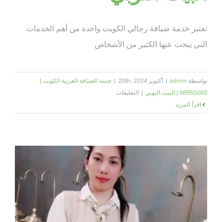
تعتبر خدمة ضيافة رجالي الكويت واحدة من أهم الخدمات
التي يبحث عنها الكثير من الأشخاص
بواسطة
admin
|
أكتوبر 20th, 2024
|
خدمة الضيافة العربية الكويت |
على
98955060 | البيت النوبي
|
التعليقات
خدمة
‫اقرأ المزيد
ضيافة
رجالى
الكويت
|
98955060
|
البيت
النوبي
مغلقة