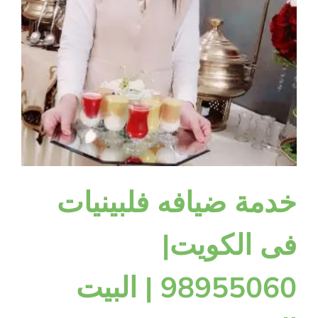
خدمة ضيافه فلبينيات
فى الكويت|
98955060 | البيت