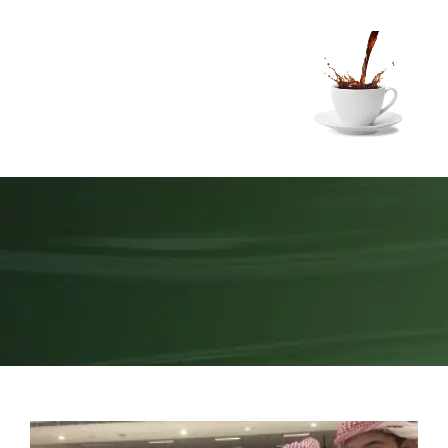
Ski
t
conten