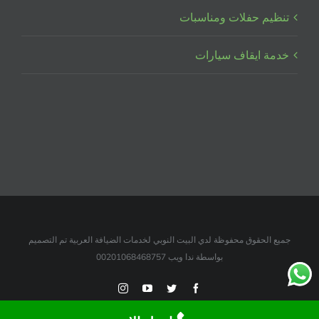
تنظيم حفلات ومناسبات
خدمة ايقاف سيارات
جميع الحقوق محفوظة لدي البيت النوبي لخدمات الضيافة العربية تم التصميم
بواسطة ندا ويب 00201068468757
Instagram
YouTube
Twitter
Facebook