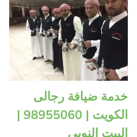
خدمة ضيافة رجالى
الكويت | 98955060 |
البيت النوبي