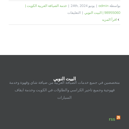
بواسطة
admin
|
يونيو 24th, 2024
|
خدمة الضيافة العربية الكويت |
على
98955060 | البيت النوبي
|
التعليقات
خدمة
‫اقرأ المزيد
ضيافة
الكويت
|
98955060
|
البيت
النوبي
مغلقة
البيت النوبي
متخصصين في جميع خدمات الضيافة العربية من ضيافة شاي وقهوة وخدمة
قهوجية وجميع تاجير الكراسي والطاولات في الكويت وخدمة ايقاف
السيارات
rss