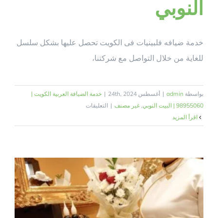
النوبي
خدمة ضيافه فلبينيات فى الكويت تحصل عليها بشكل سلسل
للغاية من خلال التواصل مع شركتنا،
بواسطة
admin
|
أغسطس 24th, 2024
|
خدمة الضيافة العربية الكويت |
على
98955060 | البيت النوبي
,
غير مصنف
|
التعليقات
خدمة
‫اقرأ المزيد
ضيافه
فلبينيات
فى
الكويت|
98955060
|
البيت
النوبي