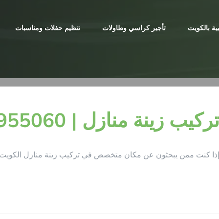
ية بالكويت
تأجير كراسي وطاولات
تنظيم حفلات ومناسبات
ركيب زينة منازل | 98955060 | البيت النوبي
ذا كنت ممن يبحثون عن مكان متخصص في تركيب زينة منازل الكويت 