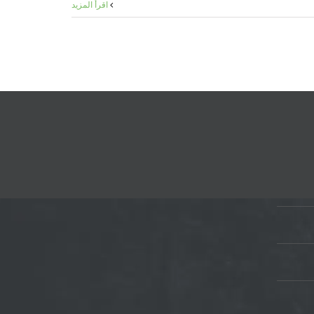
‫اقرأ المزيد