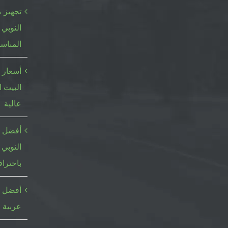
تجهيز م
النوبي 
المناس
أسعار 
البيت ا
عالية
أفضل م
النوبي 
باحتراف
أفضل خ
عربية ا