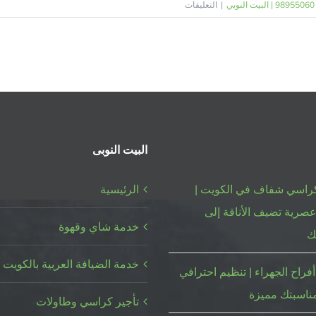
على
|
التعليقات
تركيب
زينة
منازل
|
98955060
|
البيت
النوبي
البيت النوبى
مغلقة
كراسي شفاف في الكويت |
الرئيسية
صرية تضيف الأناقة إلى
خدمة شاي وقهوة
ك
خدمة الضيافة العربية بالكويت
فراح الجهراء | تنظيم احترافي
ناسبتك مميزة
تأجير كراسي وطاولات