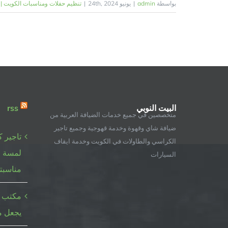
بواسطة
admin
|
يونيو 24th, 2024
|
تنظيم حفلات ومناسبات الكويت | 98955060 | البيت النوبي
البيت النوبي
rss
متخصصين في جميع خدمات الضيافة العربية من
ضيافة شاي وقهوة وخدمة قهوجية وجميع تاجير
تاجير 
الكراسي والطاولات في الكويت وخدمة ايقاف
لمسة ع
السيارات
مناسبت
مكتب أ
يجعل م