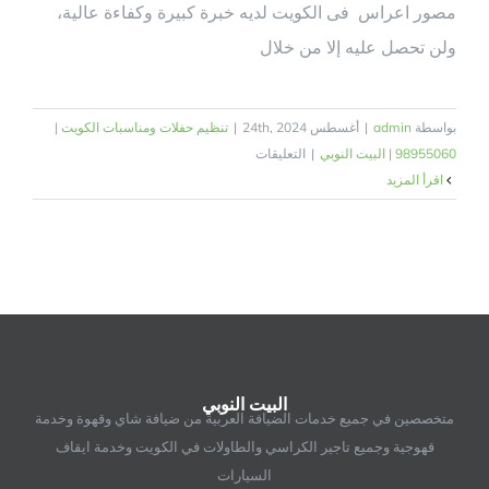
مصور اعراس فى الكويت لديه خبرة كبيرة وكفاءة عالية،
ولن تحصل عليه إلا من خلال
بواسطة
admin
|
أغسطس 24th, 2024
|
تنظيم حفلات ومناسبات الكويت |
على
98955060 | البيت النوبي
|
التعليقات
مصور
‫اقرأ المزيد
اعراس
فى
الكويت
|
98955060
|
البيت
النوبي
البيت النوبي
مغلقة
متخصصين في جميع خدمات الضيافة العربية من ضيافة شاي وقهوة وخدمة
قهوجية وجميع تاجير الكراسي والطاولات في الكويت وخدمة ايقاف
السيارات