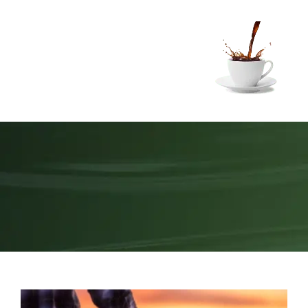
Ski
t
conten