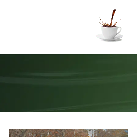
Ski
t
conten