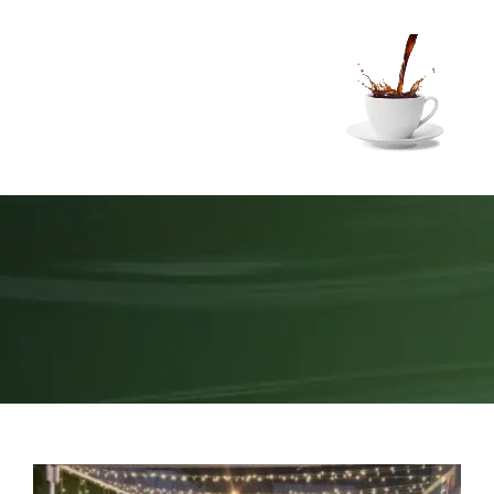
Ski
t
conten