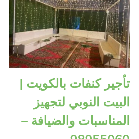
تأجير كنفات بالكويت |
البيت النوبي لتجهيز
المناسبات والضيافة –
98955060