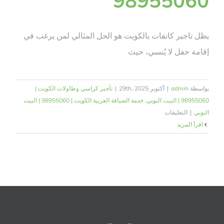
يظل تاجير كانفات بالكويت هو الحل المثالي لمن يرغب في
إقامة حفل لا يُنسي، حيث
بواسطة
admin
|
أكتوبر 29th, 2025
|
تأجير كراسي وطاولات الكويت |
98955060 | البيت النوبي
,
خدمة الضيافة العربية الكويت | 98955060 | البيت
على
النوبي
|
التعليقات
تأجير
‫اقرأ المزيد
كنفات
بالكويت
|
البيت
النوبي
لتجهيز
المناسبات
والضيافة