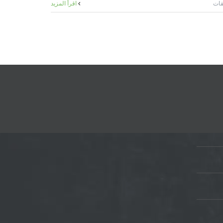
على
قات
‫اقرأ المزيد
تأجير
بنشات
بالكويت
|
البيت
النوبي
لتأجير
مستلزمات
المناسبات
–
98955060
مغلقة