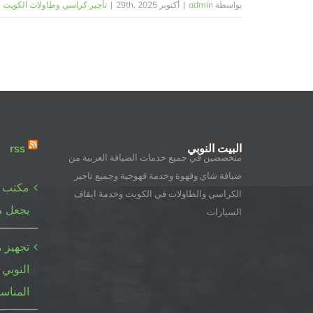
بواسطة
admin
|
أكتوبر 29th, 2025
|
تأجير كراسي وطاولات الكويت | 98955060 | البيت النوب
البيت النوبي
rss
متخصصين في جميع خدمات الضيافة العربية من
ضيافة شاي وقهوة وخدمة قهوجية وجميع تاجير
مكتب أ
الكراسي والطاولات في الكويت وخدمة ايقاف
يجعل م
السيارات
تجهيز م
النوبي 
المناس