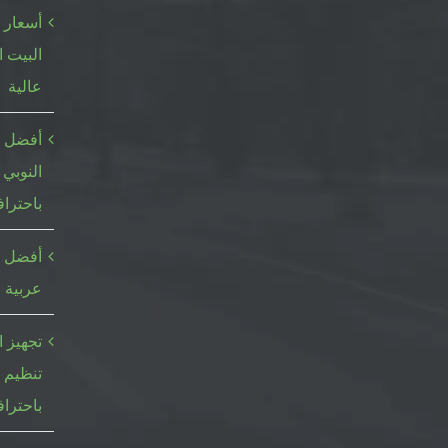
أسعار 
البيت ا
عالية
أفضل م
النوبي 
باحتراف
أفضل خ
عربية ا
تجهيز ا
تنظيم 
باحتراف