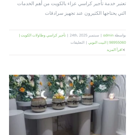
تعتبر خدمة تأجير كراسي عزاء بالكويت من أهم الخدمات
التي يحتاجها الكثيرون عند تجهيز سرادقات
بواسطة
admin
|
سبتمبر 24th, 2025
|
تأجير كراسي وطاولات الكويت |
على
98955060 | البيت النوبي
|
التعليقات
تأجير
‫اقرأ المزيد
كراسي
عزاء
بالكويت|
98955060
|
البيت
النوبي
مغلقة