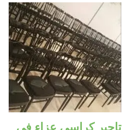
|
98955060
|
البيت
النوبي
مغلقة
تاجير كراسي عزاء فى