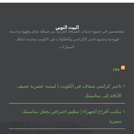
|
98955060
|
البيت
البيت النوبي
النوبي
متخصصين في جميع خدمات الضيافة العربية من ضيافة شاي وقهوة وخدمة
مغلقة
قهوجية وجميع تاجير الكراسي والطاولات في الكويت وخدمة ايقاف
السيارات
rss
تاجير كراسي شفاف في الكويت | لمسة عصرية تضيف
الأناقة إلى مناسبتك
مكتب أفراح الجهراء | تنظيم احترافي يجعل مناسبتك
مميزة