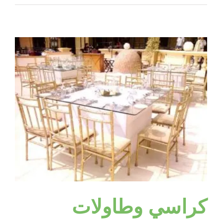
كوش
في
الكويت
|
98955060
|
البيت
النوبي
مغلقة
كراسي وطاولات