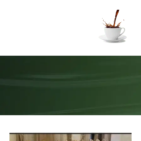
Ski
t
conten