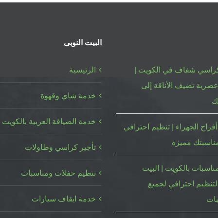
بالكويت
|
98955060
|
البيت النوبى
البيت
النوبي
كراسي شفاف في الكويت |
الرئيسية
مغلقة
صرية تضيف الأناقة إلى
خدمة شاي وقهوة
ك
خدمة الضيافة العربية بالكويت
فراح الجهراء | تنظيم احترافي
ناسبتك مميزة
تأجير كراسي وطاولات
ناسبات بالكويت | البيت
تنظيم حفلات ومناسبات
لتنظيم احترافي لجميع
خدمة ايقاف سيارات
بات