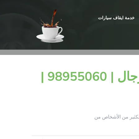
خدمة ايقاف سيارات
قهوجيه| خدمة شاي وقهوة رجال | 98955060 |
لكثير من الأشخاص من