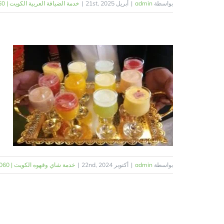
بواسطة
admin
|
أبريل 21st, 2025
|
خدمة الضيافة العربية الكويت | 98955060 | البيت النوبي
ا
خ
بواسطة
admin
|
أكتوبر 22nd, 2024
|
خدمة شاي وقهوه الكويت | 98955060 | البيت النوبي