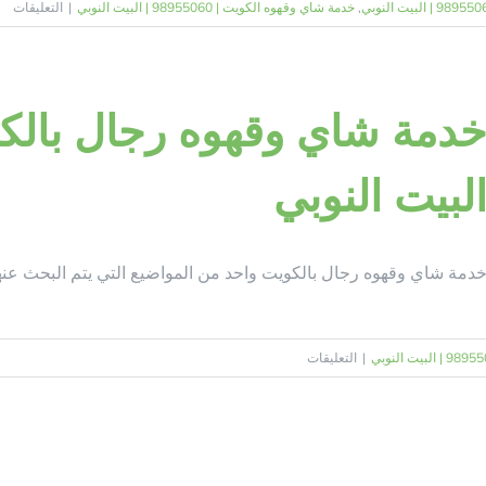
عل
,
خدمة شاي وقهوه الكويت | 98955060 | البيت النوبي
|
التعليقات
قهو
خدم
شا
وقه
رج
|
لبيت النوبي
60
|
الب
الن
دمة شاي وقهوه رجال بالكويت واحد من المواضيع التي يتم البحث عنه
مغل
على
|
التعليقات
خدمة
شاي
وقهوه
رجال