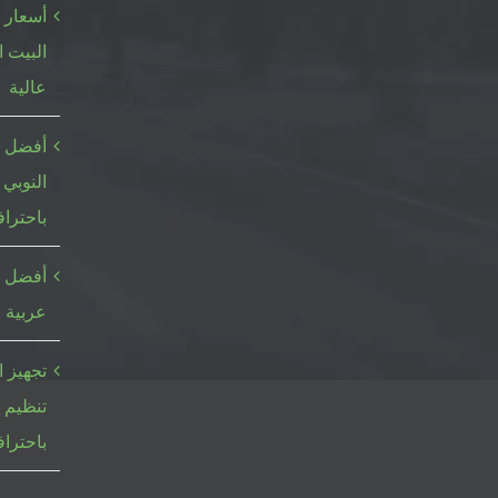
أسعار 
البيت ا
عالية
أفضل م
النوبي 
باحتراف
أفضل خ
عربية ا
تجهيز ا
تنظيم 
باحتراف