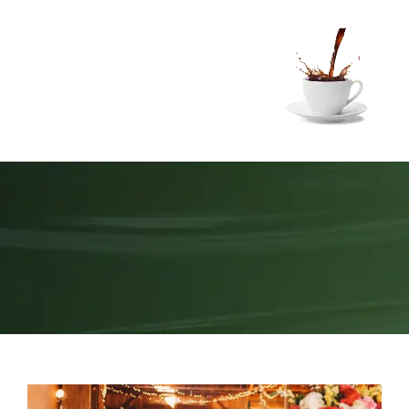
Ski
t
conten