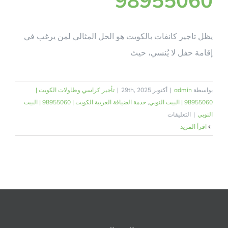
يظل تاجير كانفات بالكويت هو الحل المثالي لمن يرغب في
إقامة حفل لا يُنسي، حيث
بواسطة
admin
|
أكتوبر 29th, 2025
|
تأجير كراسي وطاولات الكويت |
98955060 | البيت النوبي
,
خدمة الضيافة العربية الكويت | 98955060 | البيت
على
النوبي
|
التعليقات
تأجير
‫اقرأ المزيد
كنفات
بالكويت
|
البيت
النوبي
لتجهيز
المناسبات
والضيافة