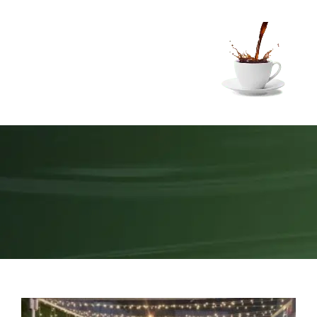
Ski
t
conten