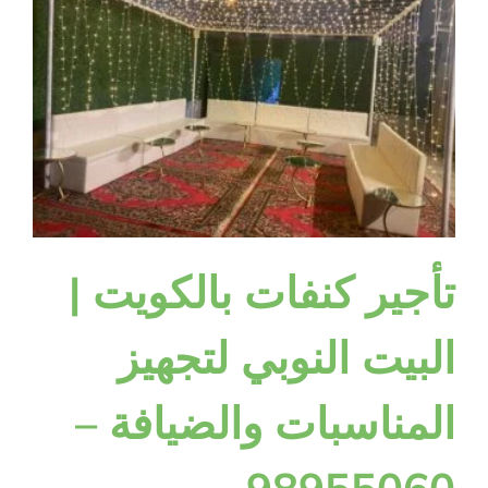
تأجير كنفات بالكويت |
البيت النوبي لتجهيز
المناسبات والضيافة –
98955060