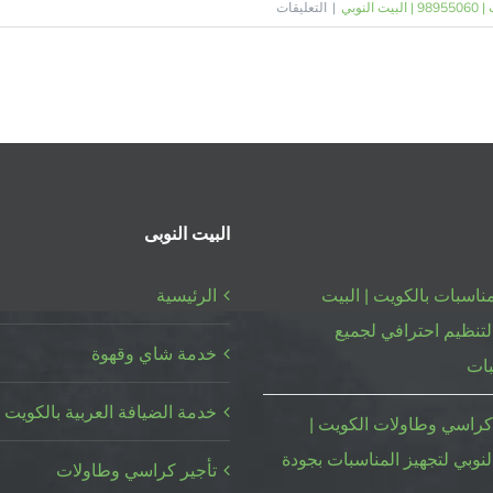
على
نوبي
|
التعليقات
تنظيم
حفلات
اعياد
الميلاد
بالكويت
|
98955060
|
البيت النوبى
البيت
النوبي
ناسبات بالكويت | البيت
الرئيسية
مغلقة
لتنظيم احترافي لجميع
خدمة شاي وقهوة
بات
خدمة الضيافة العربية بالكويت
كراسي وطاولات الكويت |
لنوبي لتجهيز المناسبات بجودة
تأجير كراسي وطاولات