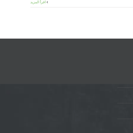
‫اقرأ المزيد