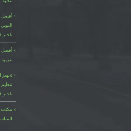
عالية
أفضل م
النوبي 
باحتراف
أفضل خ
عربية ا
تجهيز ا
تنظيم 
باحتراف
مكتب ا
للمناسب