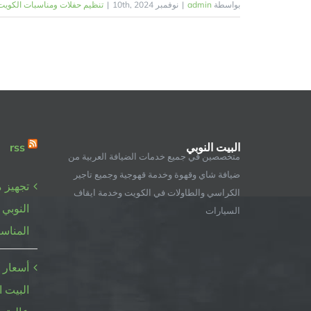
بواسطة
admin
|
نوفمبر 10th, 2024
|
تنظيم حفلات ومناسبات الكويت | 98955060 | البيت ال
البيت النوبي
rss
متخصصين في جميع خدمات الضيافة العربية من
ضيافة شاي وقهوة وخدمة قهوجية وجميع تاجير
تجهيز م
الكراسي والطاولات في الكويت وخدمة ايقاف
النوبي 
السيارات
المناس
أسعار 
البيت ا