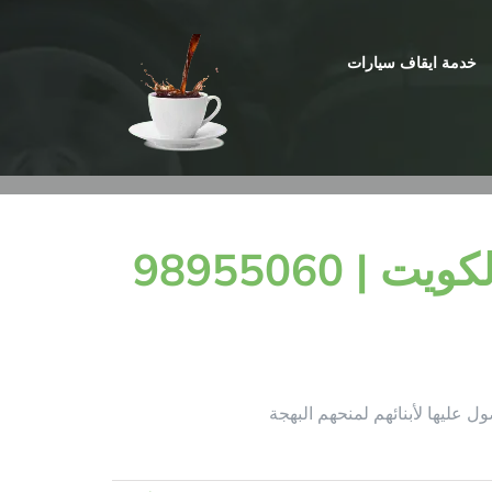
خدمة ايقاف سيارات
تنظيم حفلات اعياد الميلاد بالكويت | 98955060
ل عليها لأبنائهم لمنحهم البهجة