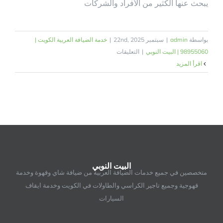
يبحث عنها الكثير من الأفراد والشركات
بواسطة
admin
|
سبتمبر 22nd, 2025
|
خدمة الضيافة العربية الكويت |
على
98955060 | البيت النوبي
|
التعليقات
خدمة
‫اقرأ المزيد
ضيافة
للاستقبال
بالكويت
|
98955060
|
البيت
النوبي
البيت النوبي
مغلقة
متخصصين في جميع خدمات الضيافة العربية من ضيافة شاي وقهوة وخدمة
قهوجية وجميع تاجير الكراسي والطاولات في الكويت وخدمة ايقاف
السيارات