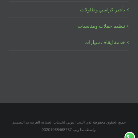
تأجير كراسي وطاولات
تنظيم حفلات ومناسبات
خدمة ايقاف سيارات
جميع الحقوق محفوظة لدي البيت النوبي لخدمات الضيافة العربية تم التصميم
بواسطة ندا ويب 00201068468757