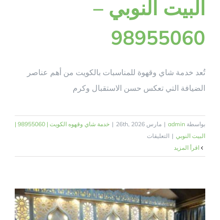
البيت النوبي –
98955060
تُعد خدمة شاي وقهوة للمناسبات بالكويت من أهم عناصر
الضيافة التي تعكس حسن الاستقبال وكرم
بواسطة
admin
|
مارس 26th, 2026
|
خدمة شاي وقهوه الكويت | 98955060 |
على
البيت النوبي
|
التعليقات
خدمة
‫اقرأ المزيد
شاي
وقهوة
للمناسبات
بالكويت
|
البيت