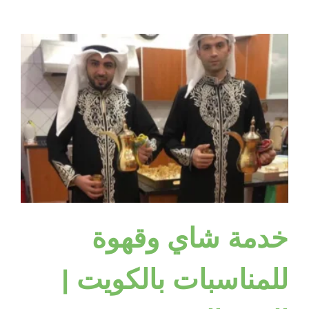
وقهوة
بالكويت
للمناسبات
والأفراح
|
البيت
النوبي
–
98955060
مغلقة
خدمة شاي وقهوة
للمناسبات بالكويت |