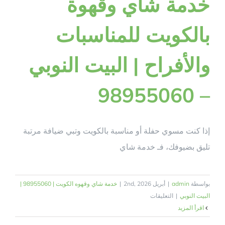
خدمة شاي وقهوة
بالكويت للمناسبات
والأفراح | البيت النوبي
– 98955060
إذا كنت مسوي حفلة أو مناسبة بالكويت وتبي ضيافة مرتبة
تليق بضيوفك، فـ خدمة شاي
بواسطة
admin
|
أبريل 2nd, 2026
|
خدمة شاي وقهوه الكويت | 98955060 |
على
البيت النوبي
|
التعليقات
خدمة
‫اقرأ المزيد
شاي