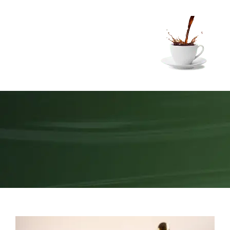
Ski
t
conten