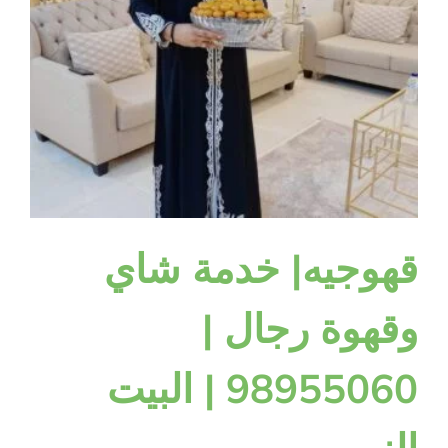
قهوجيه| خدمة شاي
وقهوة رجال |
98955060 | البيت
النوبي