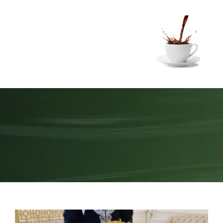
Ski
t
conten