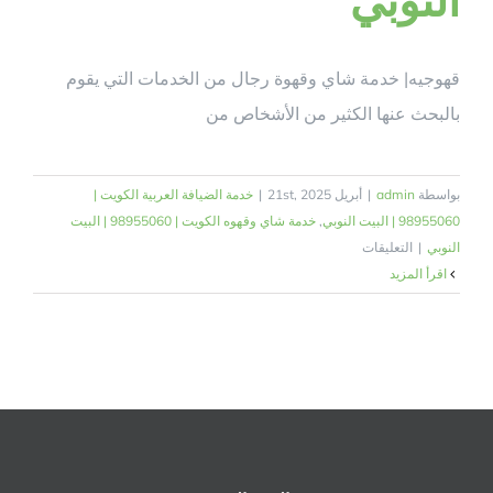
قهوجيه| خدمة شاي وقهوة رجال من الخدمات التي يقوم
بالبحث عنها الكثير من الأشخاص من
بواسطة
admin
|
أبريل 21st, 2025
|
خدمة الضيافة العربية الكويت |
98955060 | البيت النوبي
,
خدمة شاي وقهوه الكويت | 98955060 | البيت
على
النوبي
|
التعليقات
قهوجيه|
‫اقرأ المزيد
خدمة
شاي
وقهوة
رجال
|
98955060
|
البيت