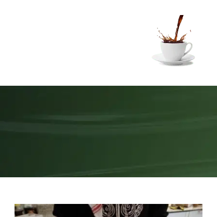
Ski
t
conten