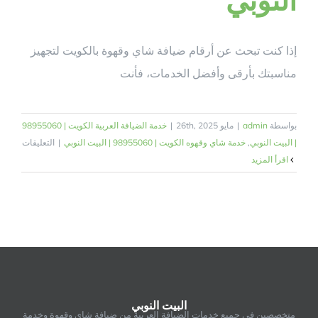
إذا كنت تبحث عن أرقام ضيافة شاي وقهوة بالكويت لتجهيز
مناسبتك بأرقى وأفضل الخدمات، فأنت
بواسطة
admin
|
مايو 26th, 2025
|
خدمة الضيافة العربية الكويت | 98955060
على
| البيت النوبي
,
خدمة شاي وقهوه الكويت | 98955060 | البيت النوبي
|
التعليقات
أرقام
‫اقرأ المزيد
ضيافة
شاي
وقهوة
بالكوي
|
55060
|
البيت
البيت النوبي
النوبي
متخصصين في جميع خدمات الضيافة العربية من ضيافة شاي وقهوة وخدمة