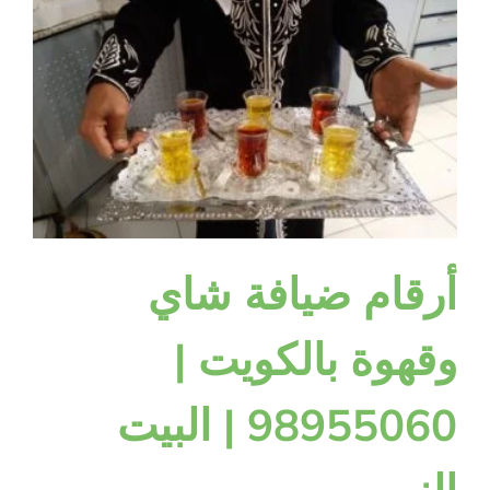
أرقام ضيافة شاي
وقهوة بالكويت |
98955060 | البيت
النوبي